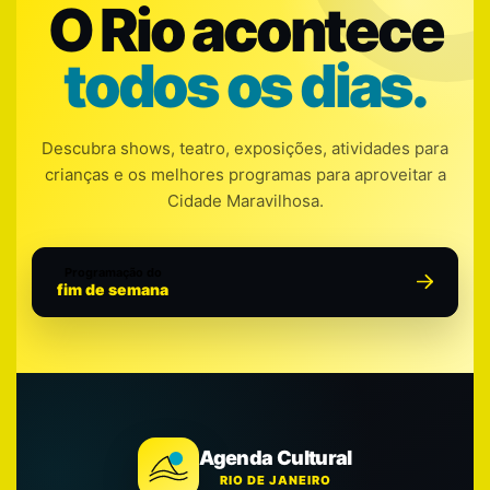
O Rio acontece
todos os dias.
Descubra shows, teatro, exposições, atividades para
crianças e os melhores programas para aproveitar a
Cidade Maravilhosa.
Programação do
fim de semana
Agenda Cultural
RIO DE JANEIRO