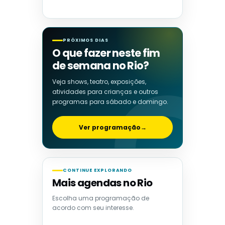
PRÓXIMOS DIAS
O que fazer neste fim
de semana no Rio?
Veja shows, teatro, exposições,
atividades para crianças e outros
programas para sábado e domingo.
Ver programação
→
CONTINUE EXPLORANDO
Mais agendas no Rio
Escolha uma programação de
acordo com seu interesse.