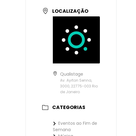
LOCALIZAÇÃO
Qualistage
Av. Ayrton Senna,
3000, 22775-003 Rio
de Janeiro
CATEGORIAS
Eventos ao Fim de
Semana