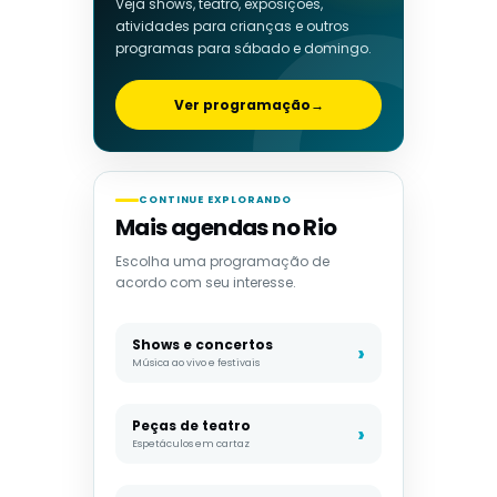
Veja shows, teatro, exposições,
atividades para crianças e outros
programas para sábado e domingo.
Ver programação
→
CONTINUE EXPLORANDO
Mais agendas no Rio
Escolha uma programação de
acordo com seu interesse.
Shows e concertos
Música ao vivo e festivais
Peças de teatro
Espetáculos em cartaz