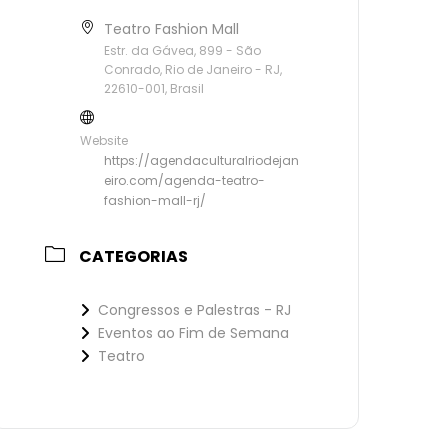
Teatro Fashion Mall
Estr. da Gávea, 899 - São
Conrado, Rio de Janeiro - RJ,
22610-001, Brasil
Website
https://agendaculturalriodejan
eiro.com/agenda-teatro-
fashion-mall-rj/
CATEGORIAS
Congressos e Palestras - RJ
Eventos ao Fim de Semana
Teatro