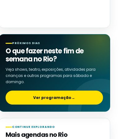
PRÓXIMOS DIAS
O que fazer neste fim de
semana no Rio?
Veja shows, teatro, exposições, atividades para
crianças e outros programas para sábado e
domingo.
Ver programação
→
CONTINUE EXPLORANDO
Mais agendas no Rio