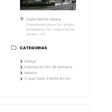
Clube Monte Líbano
Clube Monte Líbano (Av. Borges
de Medeiros, 701 - Lagoa, Rio de
Janeiro - RJ)
CATEGORIAS
Dança
Eventos ao Fim de Semana
Música
O que fazer à Noite em RJ