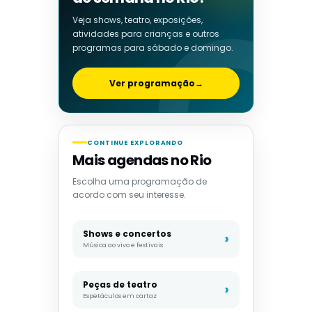
Veja shows, teatro, exposições,
atividades para crianças e outros
programas para sábado e domingo.
Ver programação
→
CONTINUE EXPLORANDO
Mais agendas no Rio
Escolha uma programação de
acordo com seu interesse.
Shows e concertos
Música ao vivo e festivais
Peças de teatro
Espetáculos em cartaz