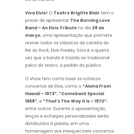
Viva Elvis!
O
Teatro Brigitte Blair
tem o
prazer de apresentar
The Burning Love
Band – An Elvis Tribute
no dia
28 de
março
, uma apresentação que promete
reviver todos os clássicos da carreira do
Rei do Rock, Elvis Presley. Esta é a quarta
vez que a banda é trazida ao tradicional
palco do teatro, a pedido do público.
O show tem como base os icônicos
concertos de Elvis, como o
“Aloha From
Hawaii – 1973”
,
“Comeback Special
1968”
, e
“That’s The Way It Is – 1970”
,
entre outros. Durante a apresentação,
lenços e echarpes personalizadas serão
distribuídos à plateia, em uma
homenagem aos inesquecíveis concertos