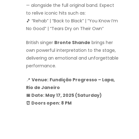
— alongside the full original band. Expect
to relive iconic hits such as:
🎵 “Rehab” | “Back to Black” | “You Know I’m
No Good” | “Tears Dry on Their Own”
British singer
Bronte Shande
brings her
own powerful interpretation to the stage,
delivering an emotional and unforgettable
performance.
📍
Venue:
Fundição Progresso – Lapa,
Rio de Janeiro
📅 Date: May 17, 2025 (Saturday)
⏰ Doors open: 8 PM