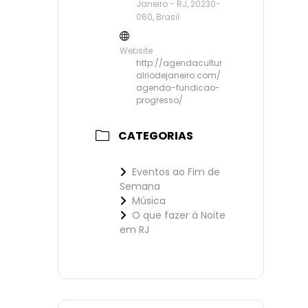
Janeiro - RJ, 20230-
060, Brasil
Website
http://agendacultur
alriodejaneiro.com/
agenda-fundicao-
progresso/
CATEGORIAS
Eventos ao Fim de
Semana
Música
O que fazer à Noite
em RJ