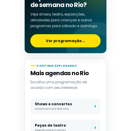
de semana no Rio?
Veja shows, teatro, exposições,
atividades para crianças e outros
programas para sábado e domingo.
Ver programação
→
CONTINUE EXPLORANDO
Mais agendas no Rio
Escolha uma programação de
acordo com seu interesse.
Shows e concertos
Música ao vivo e festivais
Peças de teatro
Espetáculos em cartaz