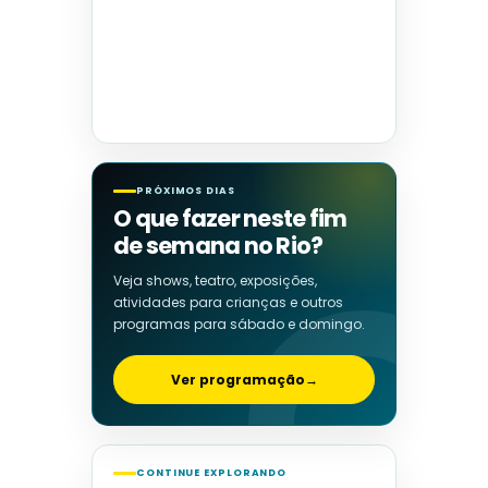
PRÓXIMOS DIAS
O que fazer neste fim
de semana no Rio?
Veja shows, teatro, exposições,
atividades para crianças e outros
programas para sábado e domingo.
Ver programação
→
CONTINUE EXPLORANDO