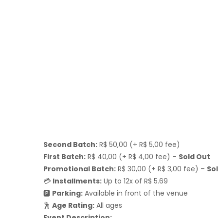
Second Batch:
R$ 50,00 (+ R$ 5,00 fee)
First Batch:
R$ 40,00 (+ R$ 4,00 fee) –
Sold Out
Promotional Batch:
R$ 30,00 (+ R$ 3,00 fee) –
So
💳
Installments:
Up to 12x of R$ 5.69
🅿
Parking:
Available in front of the venue
🕺
Age Rating:
All ages
Event Description: