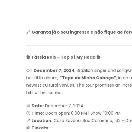
🔗
Garanta já o seu ingresso e não fique de for
🎤 Tássia Reis – Top of My Head 🎤
On
December 7, 2024
, Brazilian singer and songwr
her fifth album,
“Topo da Minha Cabeça”
, in an
newest cultural venues. The tour promises an incre
hits of her career.
📅
Date:
December 7, 2024
🕖
Time:
Doors open: 8:00 PM | Show: 10:00 PM
📍
Location:
Casa Savana, Rua Camerino, 162 – Dow
💸
Tickets: