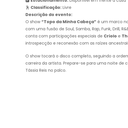
🅿
Estacionamento:
Disponível em frente à casa
🕺
Classificação:
Livre
Descrição do evento:
O show
“Topo da Minha Cabeça”
é um marco na c
com uma fusão de Soul, Samba, Rap, Funk, Drill, R&B
conta com participações especiais de
Criolo
e
Th
introspecção e reconexão com as raízes ancestrai
O show tocará o disco completo, seguindo a ordem 
carreira da artista. Prepare-se para uma noite de
Tássia Reis no palco.