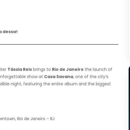
a dessa!
iter
Tássia Reis
brings to
Rio de Janeiro
the launch of
 unforgettable show at
Casa Savana
, one of the city’s
dible night, featuring the entire album and the biggest
ntown, Rio de Janeiro – RJ