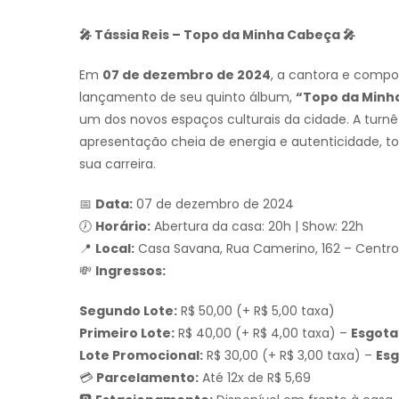
🎤 Tássia Reis – Topo da Minha Cabeça 🎤
Em
07 de dezembro de 2024
, a cantora e compo
lançamento de seu quinto álbum,
“Topo da Minh
um dos novos espaços culturais da cidade. A tur
apresentação cheia de energia e autenticidade, t
sua carreira.
📅
Data:
07 de dezembro de 2024
🕖
Horário:
Abertura da casa: 20h | Show: 22h
📍
Local:
Casa Savana, Rua Camerino, 162 – Centro, 
💸
Ingressos:
Segundo Lote:
R$ 50,00 (+ R$ 5,00 taxa)
Primeiro Lote:
R$ 40,00 (+ R$ 4,00 taxa) –
Esgot
Lote Promocional:
R$ 30,00 (+ R$ 3,00 taxa) –
Es
💳
Parcelamento:
Até 12x de R$ 5,69