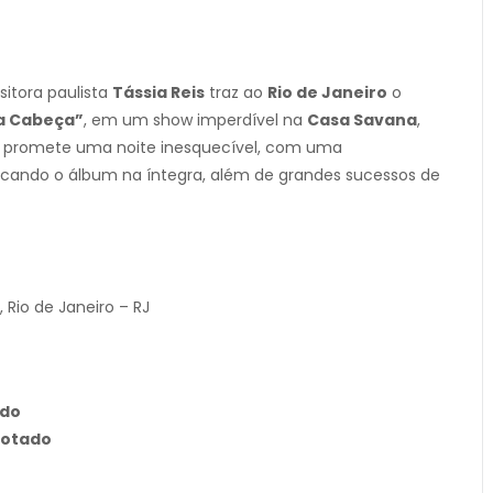
sitora paulista
Tássia Reis
traz ao
Rio de Janeiro
o
a Cabeça”
, em um show imperdível na
Casa Savana
,
nê promete uma noite inesquecível, com uma
ocando o álbum na íntegra, além de grandes sucessos de
Rio de Janeiro – RJ
ado
gotado