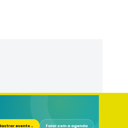
astrar evento
→
Falar com a agenda