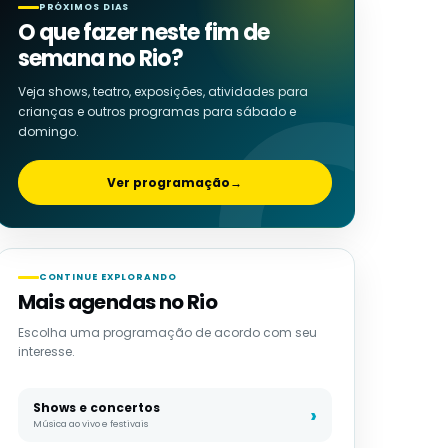
PRÓXIMOS DIAS
O que fazer neste fim de
semana no Rio?
Veja shows, teatro, exposições, atividades para
crianças e outros programas para sábado e
domingo.
Ver programação
→
CONTINUE EXPLORANDO
Mais agendas no Rio
Escolha uma programação de acordo com seu
interesse.
Shows e concertos
Música ao vivo e festivais