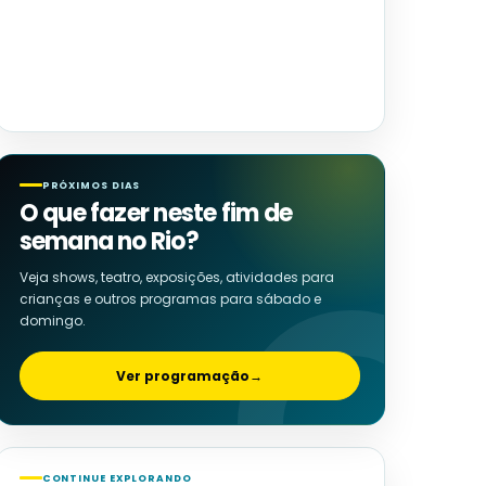
PRÓXIMOS DIAS
O que fazer neste fim de
semana no Rio?
Veja shows, teatro, exposições, atividades para
crianças e outros programas para sábado e
domingo.
Ver programação
→
CONTINUE EXPLORANDO