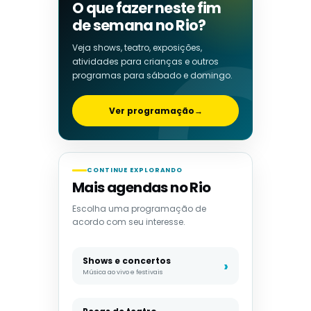
O que fazer neste fim
de semana no Rio?
Veja shows, teatro, exposições,
atividades para crianças e outros
programas para sábado e domingo.
Ver programação
→
CONTINUE EXPLORANDO
Mais agendas no Rio
Escolha uma programação de
acordo com seu interesse.
Shows e concertos
Música ao vivo e festivais