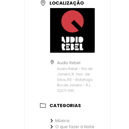
LOCALIZAÇÃO
Audio Rebel
Audio Rebel - Rio de
Janeiro, R. Visc. de
Silva, 55 - Botafogo,
Rio de Janeiro - RJ,
22271-091
CATEGORIAS
Música
O que fazer à Noite