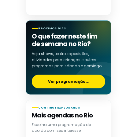
PRÓXIMOS DIAS
O que fazer neste fim
de semana no Rio?
Veja shows, teatro, exposições,
atividades para crianças e outros
programas para sábado e domingo.
Ver programação
→
CONTINUE EXPLORANDO
Mais agendas no Rio
Escolha uma programação de
acordo com seu interesse.