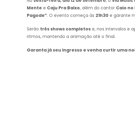
Na
sexta-feira, dia 12 de setembro
, a
Via Music 
Mente
e
Caju Pra Baixo
, além do cantor
Caio no
Pagode”
. O evento começa às
21h30
e garante m
Serão
três shows completos
e, nos intervalos e 
ritmos, mantendo a animação até o final.
Garanta já seu ingresso e venha curtir uma no