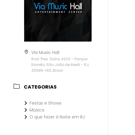
Via Music Hall
Rod. Pres. Dutra, 4200 - Parque
Barreto, São João de Meriti - RJ,
25586-140, Brasil
CATEGORIAS
Festas e Shows
Música
O que fazer à Noite em RJ