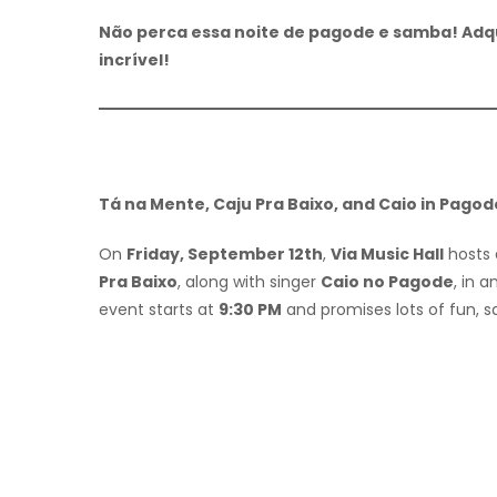
Não perca essa noite de pagode e samba! Adqu
incrível!
Tá na Mente, Caju Pra Baixo, and Caio in Pagod
On
Friday, September 12th
,
Via Music Hall
hosts 
Pra Baixo
, along with singer
Caio no Pagode
, in 
event starts at
9:30 PM
and promises lots of fun, 