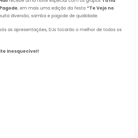
Hall
recebe uma noite especial com os grupos
Tá na
 Pagode
, em mais uma edição da festa
“Te Vejo no
uita diversão, samba e pagode de qualidade.
após as apresentações, DJs tocarão o melhor de todos os
ite inesquecível!