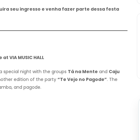
ira seu ingresso e venha fazer parte dessa festa
e at VIA MUSIC HALL
a special night with the groups
Tá na Mente
and
Caju
another edition of the party
“Te Vejo no Pagode”
. The
samba, and pagode.