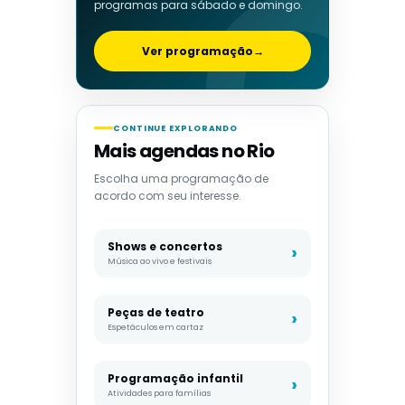
programas para sábado e domingo.
Ver programação
→
CONTINUE EXPLORANDO
Mais agendas no Rio
Escolha uma programação de
acordo com seu interesse.
Shows e concertos
Música ao vivo e festivais
Peças de teatro
Espetáculos em cartaz
Programação infantil
Atividades para famílias