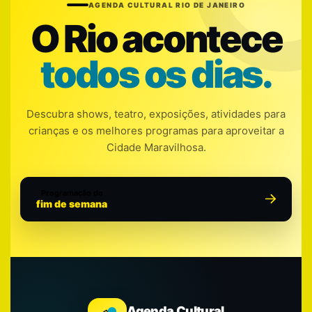
AGENDA CULTURAL RIO DE JANEIRO
O Rio acontece
todos os dias.
Descubra shows, teatro, exposições, atividades para
crianças e os melhores programas para aproveitar a
Cidade Maravilhosa.
Programação do
fim de semana
Agenda Cultural