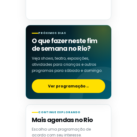
PRÓXIMOS DIAS
O que fazer neste fim
de semana no Rio?
Veja shows, teatro, exposições,
atividades para crianças e outros
programas para sábado e domingo.
Ver programação
→
CONTINUE EXPLORANDO
Mais agendas no Rio
Escolha uma programação de
acordo com seu interesse.