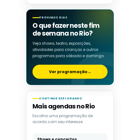
PRÓXIMOS DIAS
O que fazer neste fim
de semana no Rio?
Veja shows, teatro, exposições,
atividades para crianças e outros
programas para sábado e domingo.
Ver programação
→
CONTINUE EXPLORANDO
Mais agendas no Rio
Escolha uma programação de
acordo com seu interesse.
Shows e concertos