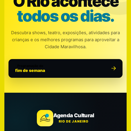
O Rio acontece
todos os dias.
Descubra shows, teatro, exposições, atividades para
crianças e os melhores programas para aproveitar a
Cidade Maravilhosa.
Programação do
fim de semana
Agenda Cultural
RIO DE JANEIRO