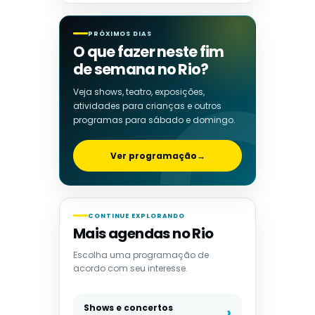
PRÓXIMOS DIAS
O que fazer neste fim
de semana no Rio?
Veja shows, teatro, exposições,
atividades para crianças e outros
programas para sábado e domingo.
Ver programação
→
CONTINUE EXPLORANDO
Mais agendas no Rio
Escolha uma programação de
acordo com seu interesse.
Shows e concertos