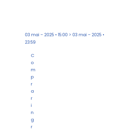
03 mai – 2025 • 15:00 > 03 mai – 2025 •
23:59
C
o
m
p
r
a
r
i
n
g
r