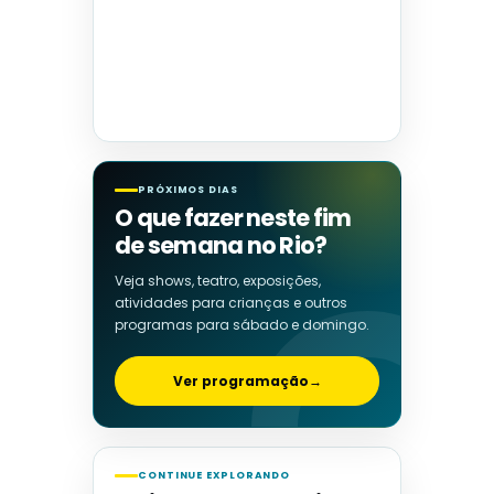
PRÓXIMOS DIAS
O que fazer neste fim
de semana no Rio?
Veja shows, teatro, exposições,
atividades para crianças e outros
programas para sábado e domingo.
Ver programação
→
CONTINUE EXPLORANDO