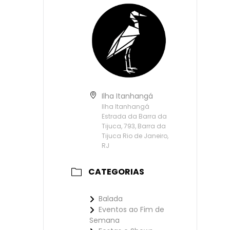
Ilha Itanhangá
Ilha Itanhangá
Estrada da Barra da
Tijuca, 793, Barra da
Tijuca Rio de Janeiro,
RJ
CATEGORIAS
Balada
Eventos ao Fim de
Semana