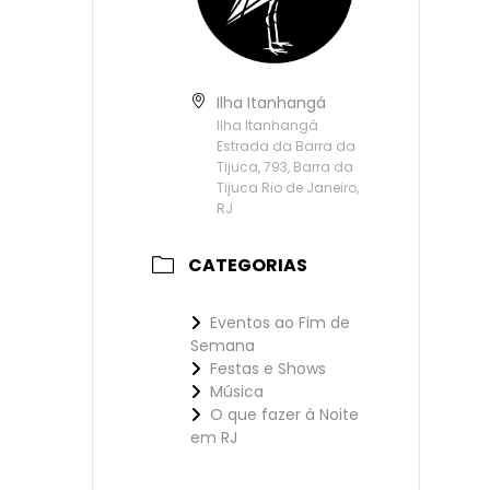
Ilha Itanhangá
Ilha Itanhangá
Estrada da Barra da
Tijuca, 793, Barra da
Tijuca Rio de Janeiro,
RJ
CATEGORIAS
Eventos ao Fim de
Semana
Festas e Shows
Música
O que fazer à Noite
em RJ