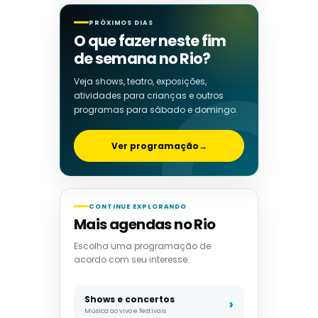
PRÓXIMOS DIAS
O que fazer neste fim
de semana no Rio?
Veja shows, teatro, exposições,
atividades para crianças e outros
programas para sábado e domingo.
Ver programação
→
CONTINUE EXPLORANDO
Mais agendas no Rio
Escolha uma programação de
acordo com seu interesse.
Shows e concertos
Música ao vivo e festivais