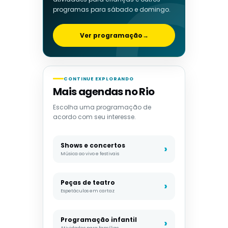
programas para sábado e domingo.
Ver programação
→
CONTINUE EXPLORANDO
Mais agendas no Rio
Escolha uma programação de
acordo com seu interesse.
Shows e concertos
Música ao vivo e festivais
Peças de teatro
Espetáculos em cartaz
Programação infantil
Atividades para famílias