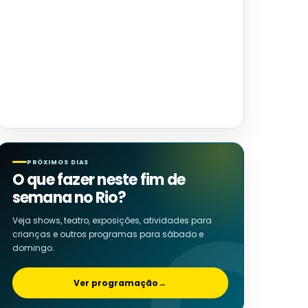
PRÓXIMOS DIAS
O que fazer neste fim de
semana no Rio?
Veja shows, teatro, exposições, atividades para
crianças e outros programas para sábado e
domingo.
Ver programação
→