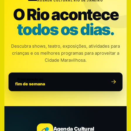
AGENDA CULTURAL RIO DE JANEIRO
O Rio acontece
todos os dias.
Descubra shows, teatro, exposições, atividades para
crianças e os melhores programas para aproveitar a
Cidade Maravilhosa.
Programação do
fim de semana
Agenda Cultural