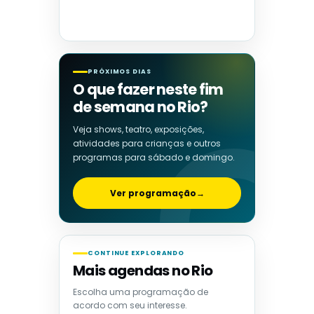
PRÓXIMOS DIAS
O que fazer neste fim
de semana no Rio?
Veja shows, teatro, exposições,
atividades para crianças e outros
programas para sábado e domingo.
Ver programação
→
CONTINUE EXPLORANDO
Mais agendas no Rio
Escolha uma programação de
acordo com seu interesse.