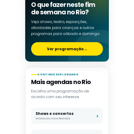
O que fazer neste fim
de semana no Rio?
Veja shows, teatro, exposições,
atividades para crianças e outros
programas para sábado e domingo.
Ver programação
→
CONTINUE EXPLORANDO
Mais agendas no Rio
Escolha uma programação de
acordo com seu interesse.
Shows e concertos
Música ao vivo e festivais