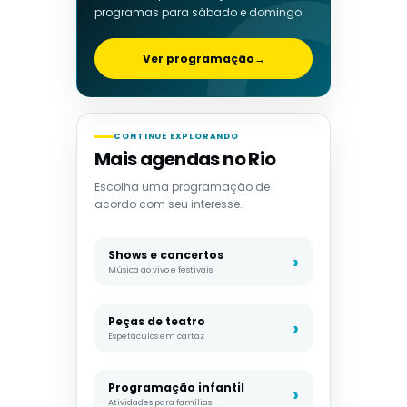
programas para sábado e domingo.
Ver programação
→
CONTINUE EXPLORANDO
Mais agendas no Rio
Escolha uma programação de
acordo com seu interesse.
Shows e concertos
Música ao vivo e festivais
Peças de teatro
Espetáculos em cartaz
Programação infantil
Atividades para famílias