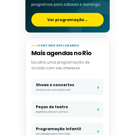
programas para sábado e domingo.
Ver programação
→
CONTINUE EXPLORANDO
Mais agendas no Rio
Escolha uma programação de
acordo com seu interesse.
Shows e concertos
Música ao vivo e festivais
Peças de teatro
Espetáculos em cartaz
Programação infantil
Atividades para famílias