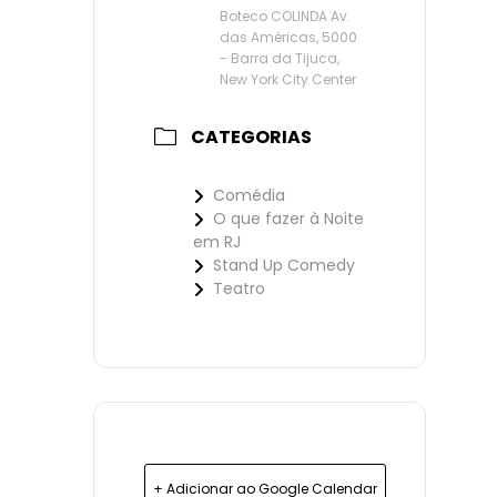
Boteco COLINDA Av.
das Américas, 5000
- Barra da Tijuca,
New York City Center
CATEGORIAS
Comédia
O que fazer à Noite
em RJ
Stand Up Comedy
Teatro
+ Adicionar ao Google Calendar