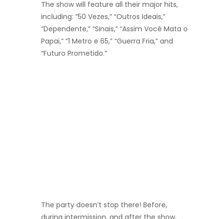
The show will feature all their major hits,
including: “50 Vezes,” “Outros Ideais,”
“Dependente,” “Sinais,” “Assim Você Mata o
Papai,” “1 Metro e 65,” “Guerra Fria,” and
“Futuro Prometido.”
The party doesn’t stop there! Before,
during intermission, and after the show,