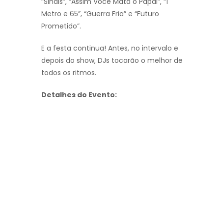
“Sinais”, “Assim Você Mata o Papai”, “1
Metro e 65”, “Guerra Fria” e “Futuro
Prometido”.
E a festa continua! Antes, no intervalo e
depois do show, DJs tocarão o melhor de
todos os ritmos.
Detalhes do Evento: