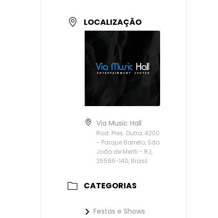
LOCALIZAÇÃO
Via Music Hall
Rod. Pres. Dutra, 4200
- Parque Barreto, São
João de Meriti - RJ,
25586-140, Brasil
CATEGORIAS
Festas e Shows