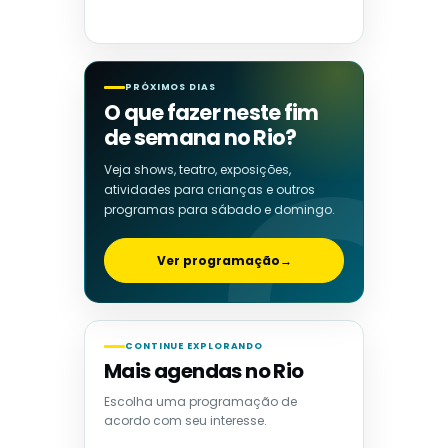
PRÓXIMOS DIAS
O que fazer neste fim
de semana no Rio?
Veja shows, teatro, exposições,
atividades para crianças e outros
programas para sábado e domingo.
Ver programação
→
CONTINUE EXPLORANDO
Mais agendas no Rio
Escolha uma programação de
acordo com seu interesse.