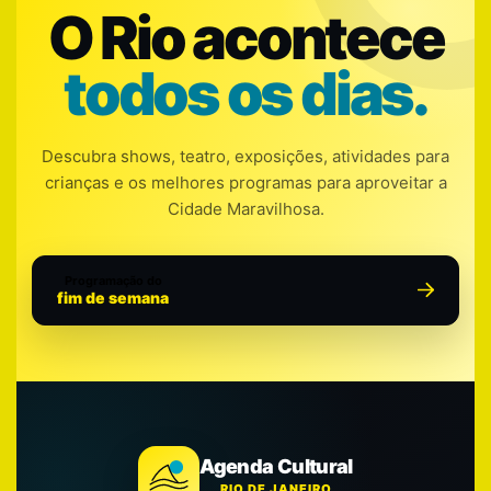
O Rio acontece
todos os dias.
Descubra shows, teatro, exposições, atividades para
crianças e os melhores programas para aproveitar a
Cidade Maravilhosa.
Programação do
fim de semana
Agenda Cultural
RIO DE JANEIRO