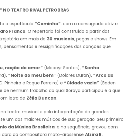
” NO TEATRO RIVAL PETROBRAS
enta o espetáculo
“Caminho”
, com a consagrada atriz e
dro Franco
. O repertório foi construído a partir das
 trajetória em mais de
30 musicais
, peças e shows. Em
os, pensamentos e ressignificações das canções que
u, nação do amor”
(Moacyr Santos),
“Sonho
ra),
“Noite do meu bem”
(Dolores Duran),
“Arco do
C. Pinheiro e Roque Ferreira) e
“Cidade vazia”
(Baden
rte de nenhum trabalho do qual Soraya participou é a que
om letra de
Zélia Duncan
.
 no teatro musical e pela interpretação de grandes
nte um dos maiores músicos de sua geração. Seu primeiro
mio da Música Brasileira
, e na sequência, gravou com
 à obra da compositora mato-grossense
Alzira E.