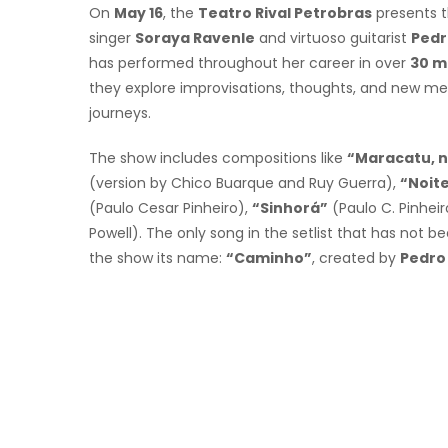
On
May 16
, the
Teatro Rival Petrobras
presents 
singer
Soraya Ravenle
and virtuoso guitarist
Pedr
has performed throughout her career in over
30 m
they explore improvisations, thoughts, and new m
journeys.
The show includes compositions like
“Maracatu, 
(version by Chico Buarque and Ruy Guerra),
“Noit
(Paulo Cesar Pinheiro),
“Sinhorá”
(Paulo C. Pinhei
Powell). The only song in the setlist that has not b
the show its name:
“Caminho”
, created by
Pedro