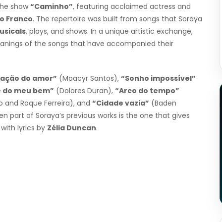
the show
“Caminho”
, featuring acclaimed actress and
o Franco
. The repertoire was built from songs that Soraya
usicals
, plays, and shows. In a unique artistic exchange,
eanings of the songs that have accompanied their
nação do amor”
(Moacyr Santos),
“Sonho impossível”
e do meu bem”
(Dolores Duran),
“Arco do tempo”
ro and Roque Ferreira), and
“Cidade vazia”
(Baden
een part of Soraya’s previous works is the one that gives
with lyrics by
Zélia Duncan
.