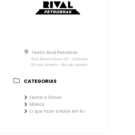
Teatro Rival Petrobras
Rua Álvaro Alvim ,33 - Subsolo,
Rio de Janeiro - Rio de Janeiro
CATEGORIAS
Festas e Shows
Música
O que fazer à Noite em RJ