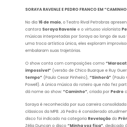
SORAYA RAVENLE E PEDRO FRANCO EM “CAMINHO
No dia
16 de maio
, o Teatro Rival Petrobras apres
cantora
Soraya Ravenle
e o virtuoso violonista
Pe
músicas interpretadas por Soraya ao longo de sua
uma troca artística única, eles exploram improvis
embalaram suas trajetórias.
O show conta com composições como
“Maracat
impossível”
(versão de Chico Buarque e Ruy Guer
tempo”
(Paulo Cesar Pinheiro),
“Sinhorá”
(Paulo 
Powell). A única música do roteiro que não fez pa
dá nome ao show:
“Caminho”
, criada por
Pedro
c
Soraya é reconhecida por sua carreira consolidada
clássicos da MPB. Já Pedro é considerado atualme
disco foi indicado na categoria
Revelação
do
Prê
Zélia Duncan o disco
“Minha voz fica”
, dedicado