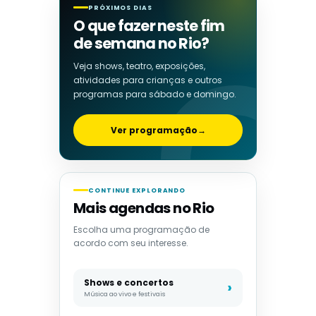
PRÓXIMOS DIAS
O que fazer neste fim
de semana no Rio?
Veja shows, teatro, exposições,
atividades para crianças e outros
programas para sábado e domingo.
Ver programação
→
CONTINUE EXPLORANDO
Mais agendas no Rio
Escolha uma programação de
acordo com seu interesse.
Shows e concertos
Música ao vivo e festivais