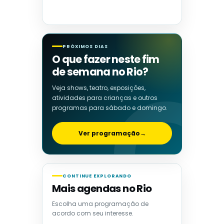
PRÓXIMOS DIAS
O que fazer neste fim
de semana no Rio?
Veja shows, teatro, exposições,
atividades para crianças e outros
programas para sábado e domingo.
Ver programação
→
CONTINUE EXPLORANDO
Mais agendas no Rio
Escolha uma programação de
acordo com seu interesse.