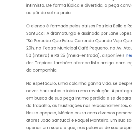
intimista. De forma lúdica e divertida, a peça con
ao pôr do sol na praia.
O elenco é formado pelas atrizes Patrícia Bello e 
Santucci. A dramaturgia é assinada por Lane Lope
“Só Percebo Que Estou Correndo Quando Vejo Que E
20h, no Teatro Municipal Café Pequeno, na Av. Atau
50 (inteira) e R$ 25 (meia-entrada), disponíveis
nes
dos Trópicos também oferece lista amiga, com ing
da companhia.
No espetáculo, uma calcinha ganha vida, se despren
novos horizontes e inicia uma revolução. A protagoni
em busca de sua peça íntima perdida e se depar
do trabalho, as frustrações nos relacionamentos, 
Nessa epopeia, Mônica cruza com diversos personag
atores João Santucci e Raquel Monteiro. Em sua sag
apenas um sopro e que, nas palavras de sua própri