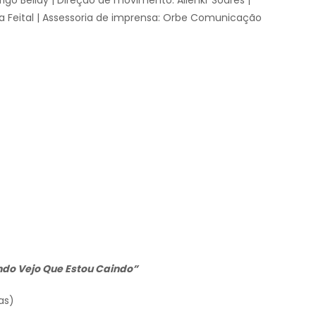
rigo Bellay | Direção de movimento: Allenkr Soares |
ia Feital | Assessoria de imprensa: Orbe Comunicação
ndo Vejo Que Estou Caindo”
as)