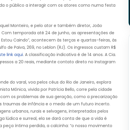
vida o público a interagir com os atores como numa festa
Raquel Monteiro, e pelo ator e também diretor, João
s. Com temporada até 24 de junho, as apresentações de
stou Caindo”, acontecem às terças e quartas-feiras, às
lfo de Paiva, 269, no Leblon (RJ). Os ingressos custam R$
te link aqui
. A classificação indicativa é de 14 anos. A Cia.
ressos a 20 reais, mediante contato direto no Instagram
de do varal, voa pelos céus do Rio de Janeiro, explora
sta Mônica, vivida por Patrícia Bello, corre pela cidade
a com os problemas de sua geração, como a precarização
os traumas de infância e o medo de um futuro incerto.
ens urbanos, rurais e selvagens, interpretados pelos
a lúdica e surreal, ela se dará conta de que a vida é
a peça íntima perdida, a calcinha: “o nosso movimento