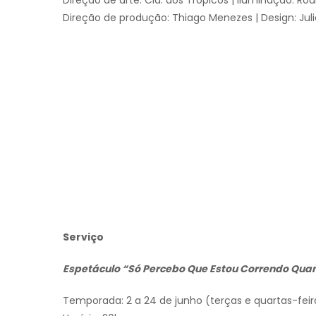
Direção de arte: Cia. dos Trópicos | Iluminação: Rod
Direção de produção: Thiago Menezes | Design: Jul
Serviço
Espetáculo “Só Percebo Que Estou Correndo Qua
Temporada: 2 a 24 de junho (terças e quartas-feir