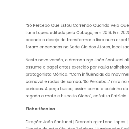
“Só Percebo Que Estou Correndo Quando Vejo Que 
Lane Lopes, editado pela Cobogó, em 2019. Em 202
acende o desejo de transformar o livro num espetá
foram encenadas na Sede Cia dos Atores, localizada
Nesta nova versão, o dramaturgo João Santucci alia
assume o papel antes exercido por Paula Malheiros
protagonista Mônica. “Com influências do moviment
carnaval e rodas de samba, ‘Só Percebo…’ mira na
cariocas. A peça busca, assim como a calcinha da 
regada a mate e biscoito Globo”, enfatiza Patrícia.
Ficha técnica
Direção: João Santucci | Dramaturgia: Lane Lopes | E