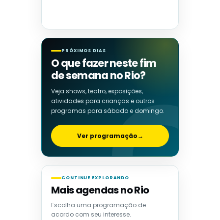
PRÓXIMOS DIAS
O que fazer neste fim
de semana no Rio?
Veja shows, teatro, exposições,
atividades para crianças e outros
programas para sábado e domingo.
Ver programação
→
CONTINUE EXPLORANDO
Mais agendas no Rio
Escolha uma programação de
acordo com seu interesse.