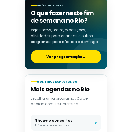
PRÓXIMOS DIAS
O que fazer neste fim
de semana no Rio?
Veja shows, teatro, exposições,
atividades para crianças e outros
programas para sábado e domingo.
Ver programação
→
CONTINUE EXPLORANDO
Mais agendas no Rio
Escolha uma programação de
acordo com seu interesse.
Shows e concertos
Música ao vivo e festivais