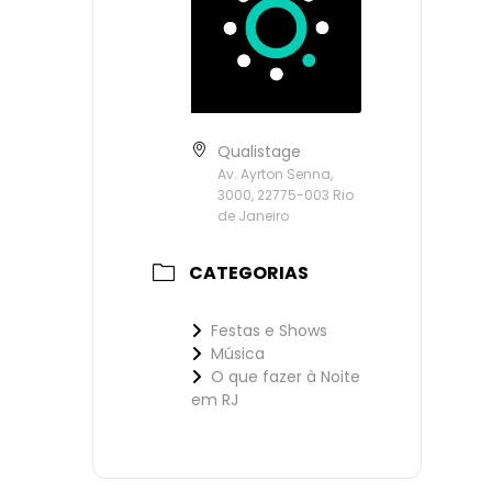
Qualistage
Av. Ayrton Senna,
3000, 22775-003 Rio
de Janeiro
CATEGORIAS
Festas e Shows
Música
O que fazer à Noite
em RJ