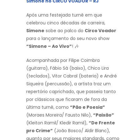
Simone no CIRCO VOADOR – RJ
Após uma festejada turnê em que
celebrou cinco décadas de carreira,
Simone
sobe ao palco do
Circo Voador
para o lançamento do seu novo show
“Simone – Ao Vivo”
! 🎶
Acompanhada por Filipe Coimbra
(guitarra), Fábio Sá (baixo), Chico Lira
(teclados), Vitor Cabral (bateria) e André
Siqueira (percussão), a artista traz um
repertório caprichado, que passeia tanto
por clássicos que ficaram de fora da
última turnê, como
“Pão e Poesia”
(Moraes Moreira/ Fausto Nilo),
“Paixão”
(Kleiton Ramil/ Kledir Ramil),
“De Frente
pro Crime”
(João Bosco/ Aldir Blanc),
quanto por seus maiores standards, como