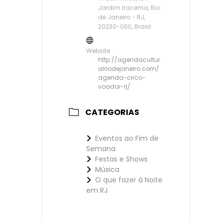
Jardim Iracema, Rio
de Janeiro - RJ,
20230-060, Brasil
Website
http://agendacultur
alriodejaneiro.com/
agenda-circo-
voador-rj/
CATEGORIAS
Eventos ao Fim de
Semana
Festas e Shows
Música
O que fazer à Noite
em RJ