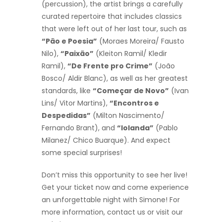
(percussion), the artist brings a carefully
curated repertoire that includes classics
that were left out of her last tour, such as
“Pão e Poesia”
(Moraes Moreira/ Fausto
Nilo),
“Paixão”
(Kleiton Ramil/ Kledir
Ramil),
“De Frente pro Crime”
(João
Bosco/ Aldir Blanc), as well as her greatest
standards, like
“Começar de Novo”
(Ivan
Lins/ Vitor Martins),
“Encontros e
Despedidas”
(Milton Nascimento/
Fernando Brant), and
“Iolanda”
(Pablo
Milanez/ Chico Buarque). And expect
some special surprises!
Don’t miss this opportunity to see her live!
Get your ticket now and come experience
an unforgettable night with Simone! For
more information, contact us or visit our