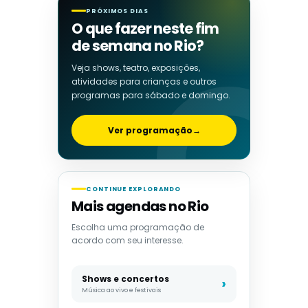
PRÓXIMOS DIAS
O que fazer neste fim
de semana no Rio?
Veja shows, teatro, exposições,
atividades para crianças e outros
programas para sábado e domingo.
Ver programação
→
CONTINUE EXPLORANDO
Mais agendas no Rio
Escolha uma programação de
acordo com seu interesse.
Shows e concertos
Música ao vivo e festivais