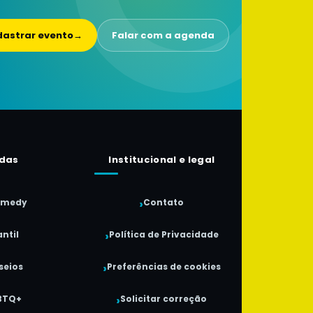
astrar evento
→
Falar com a agenda
das
Institucional e legal
omedy
Contato
ntil
Política de Privacidade
seios
Preferências de cookies
BTQ+
Solicitar correção