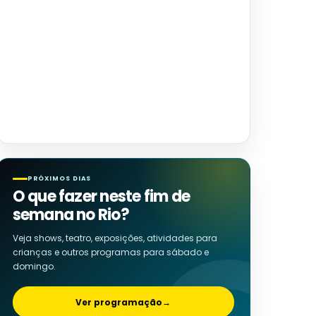
PRÓXIMOS DIAS
O que fazer neste fim de
semana no Rio?
Veja shows, teatro, exposições, atividades para
crianças e outros programas para sábado e
domingo.
Ver programação
→