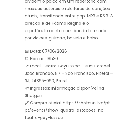
dividem o palco em um repertório com
músicas autorais e releituras de canções
atuais, transitando entre pop, MPB e R&B. A
direção é de Fátima Regina e o
espetáculo conta com banda formada
por violões, guitarra, bateria e baixo.
📅 Data: 07/06/2026
⏰ Horário: 18h30
📍 Local: Teatro GayLussac – Rua Coronel
João Brandão, 87 – São Francisco, Niterói –
RJ, 24365-060, Brasil
💸 Ingressos: Informação disponível na
Shotgun
🔗 Compra oficial: https://shotgun.live/pt-
pt/events/show-quatro-estacoes-no-
teatro-gay-lussac