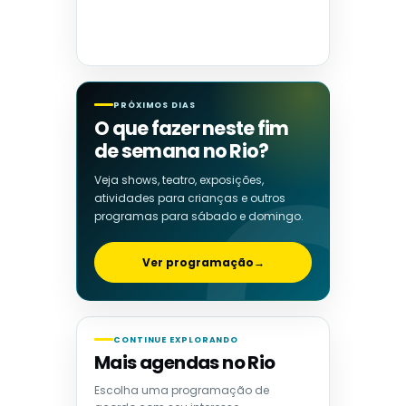
PRÓXIMOS DIAS
O que fazer neste fim
de semana no Rio?
Veja shows, teatro, exposições,
atividades para crianças e outros
programas para sábado e domingo.
Ver programação
→
CONTINUE EXPLORANDO
Mais agendas no Rio
Escolha uma programação de