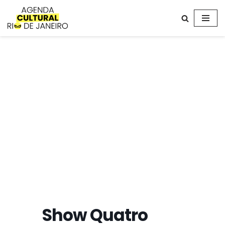
Avançar
para
o
conteúdo
Show Quatro