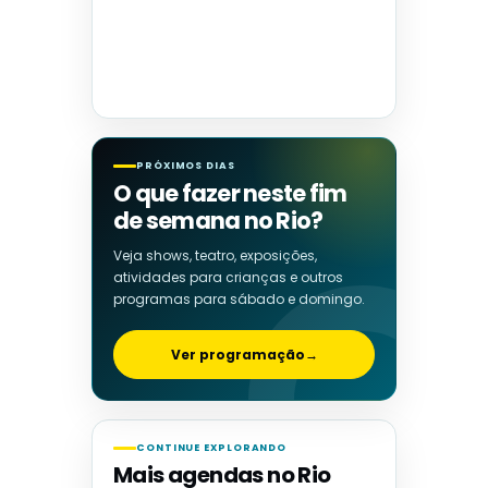
PRÓXIMOS DIAS
O que fazer neste fim
de semana no Rio?
Veja shows, teatro, exposições,
atividades para crianças e outros
programas para sábado e domingo.
Ver programação
→
CONTINUE EXPLORANDO
Mais agendas no Rio