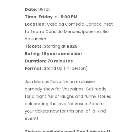
Date:
09/05
Time:
Friday
, at
8:00 PM
Location:
Casa da Comédia Carioca, next
to Teatro Cândido Mendes, Ipanema, Rio
de Janeiro
Tickets:
Starting at
R$25
Rating:
16 years and older
Duration:
70 minutes
Format:
Stand Up (In-person)
Join Marcos Paiva for an exclusive
comedy show for Vascaínos! Get ready
for a night full of laughs and funny stories
celebrating the love for Vasco. Secure
your tickets now for this one-of-a-kind
event!
Tickets available now! Don’t miss out!