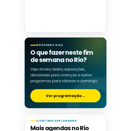
PRÓXIMOS DIAS
O que fazer neste fim
de semana no Rio?
Veja shows, teatro, exposições,
atividades para crianças e outros
programas para sábado e domingo.
Ver programação
→
CONTINUE EXPLORANDO
Mais agendas no Rio