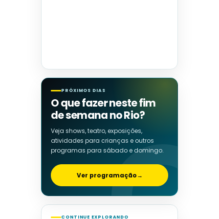
PRÓXIMOS DIAS
O que fazer neste fim
de semana no Rio?
Veja shows, teatro, exposições,
atividades para crianças e outros
programas para sábado e domingo.
Ver programação
→
CONTINUE EXPLORANDO