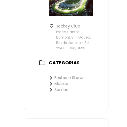
Jockey Club
Praça Santos
Dumont, 31 - Gávea,
Rio de Janeiro - RJ,
22470-060, Brasil
CATEGORIAS
Festas e Shows
Música
Samba