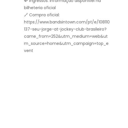
💸 Ingressos: Informação disponível na
bilheteria oficial
🔗 Compra oficial:
https://www.bandsintown.com/pt/e/108110
137-seu-jorge-at-jockey-club-brasileiro?
came_from=252&utm_medium=web&ut
m_source=home&utm_campaign=top_e
vent