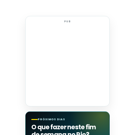
PUB
PRÓXIMOS DIAS
O que fazer neste fim
de semana no Rio?