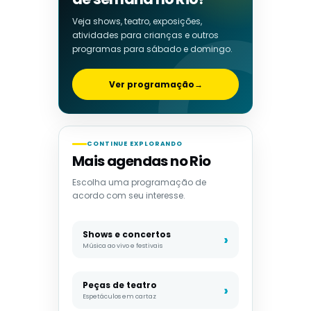
Veja shows, teatro, exposições,
atividades para crianças e outros
programas para sábado e domingo.
Ver programação
→
CONTINUE EXPLORANDO
Mais agendas no Rio
Escolha uma programação de
acordo com seu interesse.
Shows e concertos
Música ao vivo e festivais
Peças de teatro
Espetáculos em cartaz