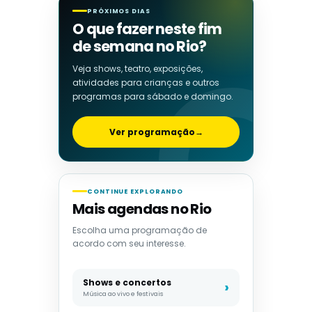
PRÓXIMOS DIAS
O que fazer neste fim
de semana no Rio?
Veja shows, teatro, exposições,
atividades para crianças e outros
programas para sábado e domingo.
Ver programação
→
CONTINUE EXPLORANDO
Mais agendas no Rio
Escolha uma programação de
acordo com seu interesse.
Shows e concertos
Música ao vivo e festivais