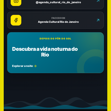
@agenda_cultural_rio_de_janeiro
FACEBOOK
Agenda Cultural Rio de Janeiro
DEPOIS DO PÔR DO SOL
Descubra a vida noturna do
Rio
Explorar a noite