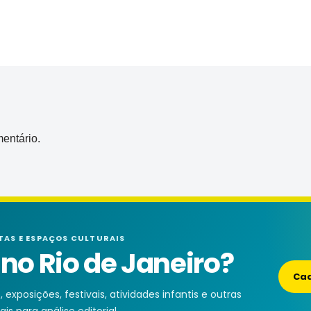
entário.
TAS E ESPAÇOS CULTURAIS
o Rio de Janeiro?
Cad
exposições, festivais, atividades infantis e outras