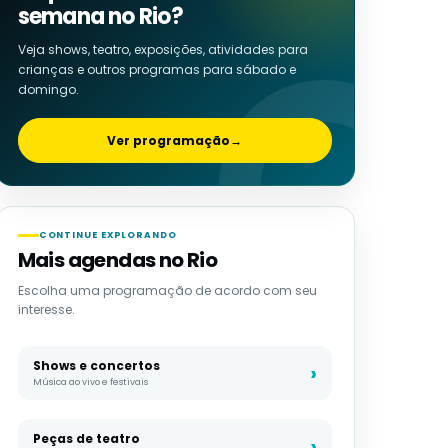
semana no Rio?
Veja shows, teatro, exposições, atividades para
crianças e outros programas para sábado e
domingo.
Ver programação
→
CONTINUE EXPLORANDO
Mais agendas no Rio
Escolha uma programação de acordo com seu
interesse.
Shows e concertos
Música ao vivo e festivais
Peças de teatro