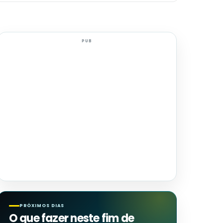
PUB
PRÓXIMOS DIAS
O que fazer neste fim de