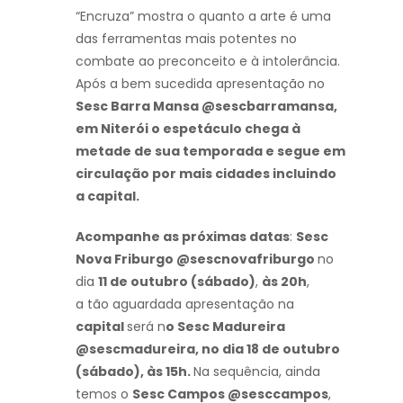
“Encruza” mostra o quanto a arte é uma
das ferramentas mais potentes no
combate ao preconceito e à intolerância.
Após a bem sucedida apresentação no
Sesc Barra Mansa @sescbarramansa,
em Niterói o espetáculo chega à
metade de sua temporada e segue em
circulação por mais cidades incluindo
a capital.
Acompanhe as próximas datas
:
Sesc
Nova Friburgo @sescnovafriburgo
no
dia
11 de outubro (sábado)
,
às 20h
,
a tão aguardada apresentação na
capital
será n
o Sesc Madureira
@sescmadureira, no dia 18 de outubro
(sábado), às 15h.
Na sequência, ainda
temos o
Sesc Campos @sesccampos
,