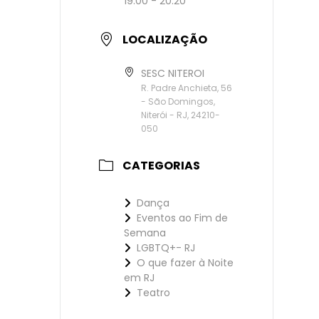
19:00 - 20:20
LOCALIZAÇÃO
SESC NITEROI
R. Padre Anchieta, 56
- São Domingos,
Niterói - RJ, 24210-
050
CATEGORIAS
Dança
Eventos ao Fim de
Semana
LGBTQ+- RJ
O que fazer à Noite
em RJ
Teatro