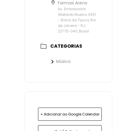
Farmasi Arena
Av. Embaixador
Abelardo Bueno, 3401
- Barra da Tijuca, Rio
de Janeiro - RJ,
22775-040, Brasil
CATEGORIAS
Música
+ Adicionar ao Google Calendar