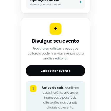
Exposições no Rio
Museus, galerias e mostras
+
Divulgue seu evento
Produtores, artistas e espaços
culturais podem enviar eventos para
análise editorial.
Cadastrar evento
Antes de sair:
confirme
i
data, horário, endereço,
ingressos e possíveis
alterações nos canais
oficiais do evento.