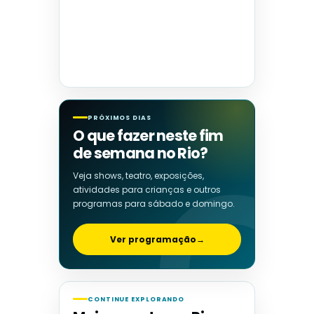
PRÓXIMOS DIAS
O que fazer neste fim
de semana no Rio?
Veja shows, teatro, exposições,
atividades para crianças e outros
programas para sábado e domingo.
Ver programação
→
CONTINUE EXPLORANDO