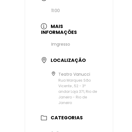
11:00
MAIS
INFORMAÇÕES
Imgresso
LOCALIZAÇÃO
Teatro Vanucci
Rua Marques São
Vicente , 52 - 3º
andar Loja 371, Rio de
Janeiro - Rio de
Janeiro
CATEGORIAS