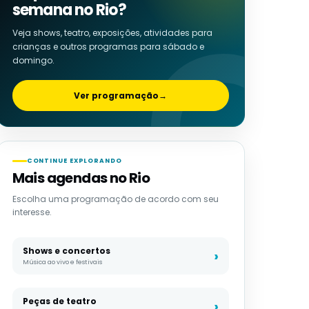
semana no Rio?
Veja shows, teatro, exposições, atividades para
crianças e outros programas para sábado e
domingo.
Ver programação
→
CONTINUE EXPLORANDO
Mais agendas no Rio
Escolha uma programação de acordo com seu
interesse.
Shows e concertos
Música ao vivo e festivais
Peças de teatro