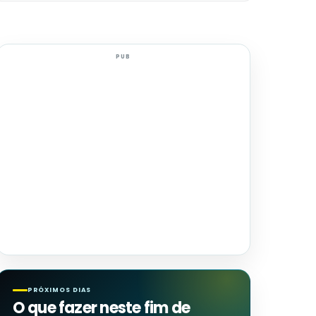
PUB
PRÓXIMOS DIAS
O que fazer neste fim de