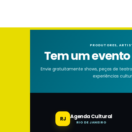
PRODUTORES, ARTIS
Tem um evento n
Envie gratuitamente shows, peças de teatro, 
experiências cultura
Agenda Cultural
RJ
RIO DE JANEIRO