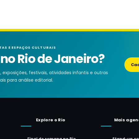
TAS E ESPAÇOS CULTURAIS
o Rio de Janeiro?
Cad
exposições, festivais, atividades infantis e outras
is para análise editorial.
Explore o Rio
Mais agen
Final de semana no Rio
Stand-up c