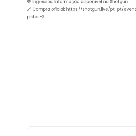
💸 Ingressos: Informação disponível na Shotgun
🔗 Compra oficial: https://shotgun.live/pt-pt/ev
pistas-3