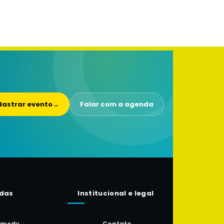
astrar evento
→
Falar com a agenda
das
Institucional e legal
omedy
Contato