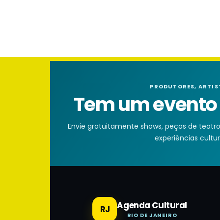
PRODUTORES, ARTIS
Tem um evento n
Envie gratuitamente shows, peças de teatro, 
experiências cultura
Agenda Cultural
RJ
RIO DE JANEIRO