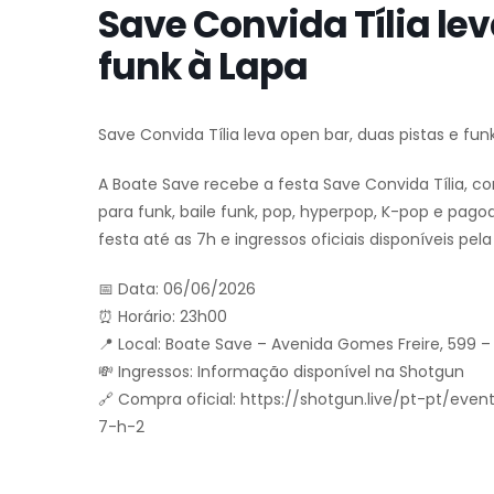
Save Convida Tília lev
funk à Lapa
Save Convida Tília leva open bar, duas pistas e fun
A Boate Save recebe a festa Save Convida Tília, 
para funk, baile funk, pop, hyperpop, K-pop e pag
festa até as 7h e ingressos oficiais disponíveis pel
📅 Data: 06/06/2026
⏰ Horário: 23h00
📍 Local: Boate Save – Avenida Gomes Freire, 599 – L
💸 Ingressos: Informação disponível na Shotgun
🔗 Compra oficial: https://shotgun.live/pt-pt/ev
7-h-2