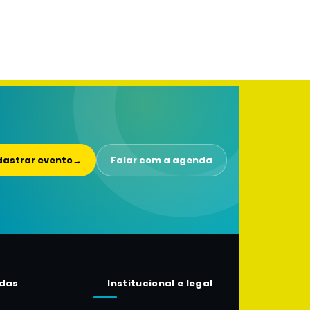
astrar evento
→
Falar com a agenda
das
Institucional e legal