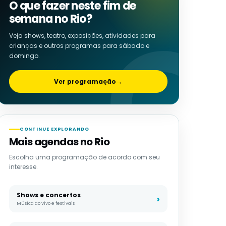
O que fazer neste fim de
semana no Rio?
Veja shows, teatro, exposições, atividades para
crianças e outros programas para sábado e
domingo.
Ver programação
→
CONTINUE EXPLORANDO
Mais agendas no Rio
Escolha uma programação de acordo com seu
interesse.
Shows e concertos
Música ao vivo e festivais