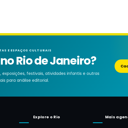
TAS E ESPAÇOS CULTURAIS
o Rio de Janeiro?
Cad
exposições, festivais, atividades infantis e outras
is para análise editorial.
Explore o Rio
Mais agen